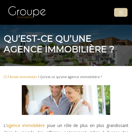
QU’EST-CE QU’UNE
AGENCE IMMOBILIÈRE ?
/
Achat immobilier
/ Qu’est-ce qu’une agence immobilière ?
L’
agence immobilière
joue un rôle de plus en plus grandissant