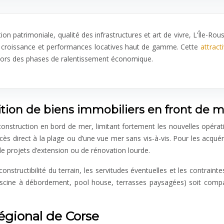
tion patrimoniale, qualité des infrastructures et art de vivre, L’Île-
 de croissance et performances locatives haut de gamme. Cette
attract
es lors des phases de ralentissement économique.
uisition de biens immobiliers en front de 
e construction en bord de mer, limitant fortement les nouvelles opéra
accès direct à la plage ou d’une vue mer sans vis-à-vis. Pour les acqu
de projets d’extension ou de rénovation lourde.
r la constructibilité du terrain, les servitudes éventuelles et les contr
ine à débordement, pool house, terrasses paysagées) soit compati
régional de Corse