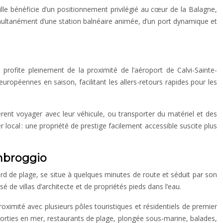
ville bénéficie d’un positionnement privilégié au cœur de la Balagne,
simultanément d’une station balnéaire animée, d’un port dynamique et
e profite pleinement de la proximité de l’aéroport de Calvi-Sainte-
européennes en saison, facilitant les allers-retours rapides pour les
fèrent voyager avec leur véhicule, ou transporter du matériel et des
r local : une propriété de prestige facilement accessible suscite plus
Ambroggio
ord de plage, se situe à quelques minutes de route et séduit par son
e villas d’architecte et de propriétés pieds dans l’eau.
roximité avec plusieurs pôles touristiques et résidentiels de premier
a : sorties en mer, restaurants de plage, plongée sous-marine, balades,