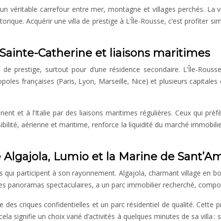
it un véritable carrefour entre mer, montagne et villages perchés. La 
rique. Acquérir une villa de prestige à L’Île-Rousse, c’est profiter 
i-Sainte-Catherine et liaisons maritimes
a de prestige, surtout pour d’une résidence secondaire. L’Île-Rouss
oles françaises (Paris, Lyon, Marseille, Nice) et plusieurs capitales 
nt et à l’Italie par des liaisons maritimes régulières. Ceux qui pré
ilité, aérienne et maritime, renforce la liquidité du marché immobilie
e Algajola, Lumio et la Marine de Sant’
ées qui participent à son rayonnement. Algajola, charmant village en b
s panoramas spectaculaires, a un parc immobilier recherché, composé d
des criques confidentielles et un parc résidentiel de qualité. Cette p
 cela signifie un choix varié d’activités à quelques minutes de sa vill