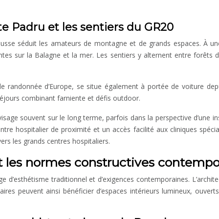
e Padru et les sentiers du GR20
’Île-Rousse séduit les amateurs de montagne et de grands espaces. À 
es sur la Balagne et la mer. Les sentiers y alternent entre forêts d
e randonnée d’Europe, se situe également à portée de voiture depuis 
 séjours combinant farniente et défis outdoor.
sage souvent sur le long terme, parfois dans la perspective d’une insta
entre hospitalier de proximité et un accès facilité aux cliniques spéc
ers les grands centres hospitaliers.
 et les normes constructives contemp
age d’esthétisme traditionnel et d’exigences contemporaines. L’archi
es peuvent ainsi bénéficier d’espaces intérieurs lumineux, ouverts s