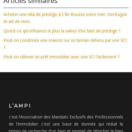
Articles similaires
Acheter une villa de prestige à L’Île-Rousse entre mer, montagne
et art de vivre
Qu’est-ce qui influence le plus la valeur d’un bien de prestige ?
Peut-on construire une maison sur un terrain détenu par une SCI
?
Peut-on obtenir un prêt immobilier avec une SCI facilement ?
L’AMPI
c'est l’Association des Mandats Exclusifs des Professionnels
de l’Immobilier. c'est une base de donnée qui réduit le
temps de recherche d'un bien et permet de dénicher le bien